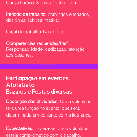
Carga horária:
3 horas (estimativa).
Período de trabalho:
domingos e feriados,
das 9h às 12h (estimativa).
Local de trabalho:
No abrigo.
Competências requeridas/Perfil:
Responsabilidade, dedicação, atenção
aos detalhes.
Participação em eventos,
AfofaGato,
Bazares e Festas diversas
Descrição das atividades:
Cada voluntário
terá uma função no evento, que será
determinada em conjunto com a liderança.
Expectativas:
Espera-se que o voluntário
esteja comprometido com o trabalho,