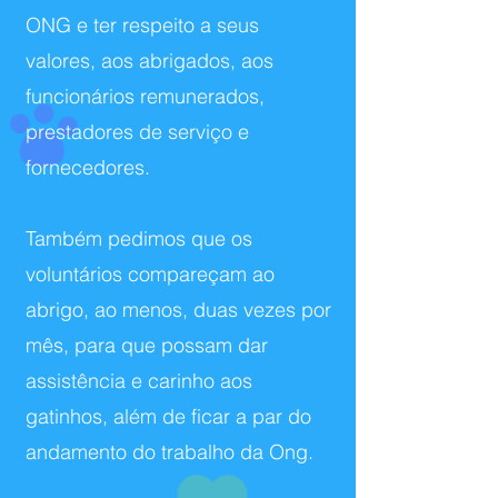
ONG e ter respeito a seus
valores, aos abrigados, aos
funcionários remunerados,
prestadores de serviço e
fornecedores.
Também pedimos que os
voluntários compareçam ao
abrigo, ao menos, duas vezes por
mês, para que possam dar
assistência e carinho aos
gatinhos, além de ficar a par do
andamento do trabalho da Ong.