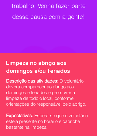
trabalho. Venha fazer parte
dessa causa com a gente!
Limpeza no abrigo aos
domingos e/ou feriados
Descrição das atividades:
O voluntário
deverá comparecer ao abrigo aos
domingos e feriados e promover a
limpeza de todo o local, conforme
orientações do responsável pelo abrigo.
Expectativas:
Espera-se que o voluntário
esteja presente no horário e capriche
bastante na limpeza.