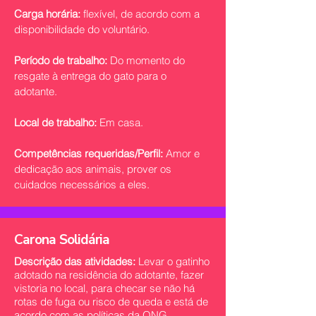
Carga horária:
flexível, de acordo com a
disponibilidade do voluntário.
Período de trabalho:
Do momento do
resgate à entrega do gato para o
adotante.
Local de trabalho:
Em casa.
Competências requeridas/Perfil:
Amor e
dedicação aos animais, prover os
cuidados necessários a eles.
Carona Solidária
Descrição das atividades:
Levar o gatinho
adotado na residência do adotante, fazer
vistoria no local, para checar se não há
rotas de fuga ou risco de queda e está de
acordo com as políticas da ONG.