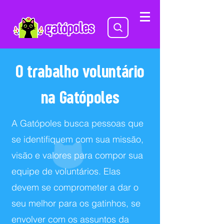
O trabalho voluntário
na Gatópoles
A Gatópoles busca pessoas que
se identifiquem com sua missão,
visão e valores para compor sua
equipe de voluntários. Elas
devem se comprometer a dar o
seu melhor para os gatinhos, se
envolver com os assuntos da