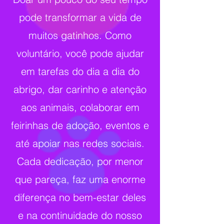
pode transformar a vida de
muitos gatinhos. Como
voluntário, você pode ajudar
em tarefas do dia a dia do
abrigo, dar carinho e atenção
aos animais, colaborar em
feirinhas de adoção, eventos e
até apoiar nas redes sociais.
Cada dedicação, por menor
que pareça, faz uma enorme
diferença no bem-estar deles
e na continuidade do nosso