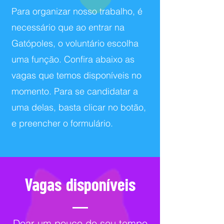
Para organizar nosso trabalho, é
necessário que ao entrar na
Gatópoles, o voluntário escolha
uma função. Confira abaixo as
vagas que temos disponíveis no
momento. Para se candidatar a
uma delas, basta clicar no botão,
e preencher o formulário.
Vagas disponíveis
Doar um pouco do seu tempo