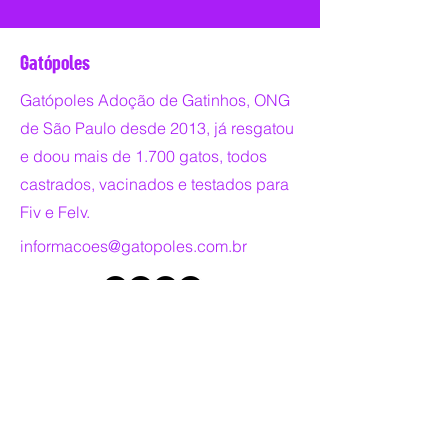
Gatópoles
Gatópoles Adoção de Gatinhos, ONG
de São Paulo desde 2013, já resgatou
e doou mais de 1.700 gatos, todos
castrados, vacinados e testados para
Fiv e Felv.
informacoes@gatopoles.com.br
Copyright © 2025 - GATÓPOLES - TODOS
OS DIREITOS RESERVADOS.
Entre em contato: