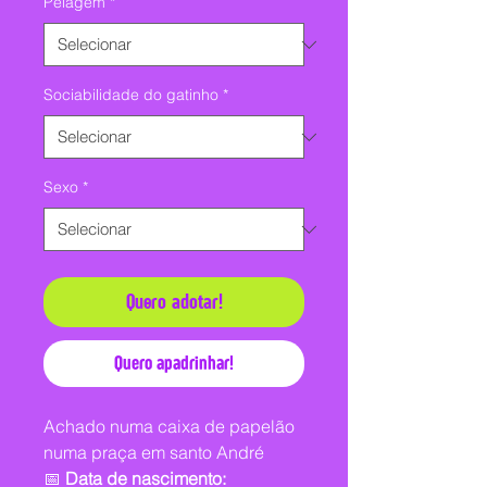
Pelagem
*
Sociabilidade do gatinho
*
Sexo
*
Quero adotar!
Quero apadrinhar!
Achado numa caixa de papelão
numa praça em santo André
📅
Data de nascimento: