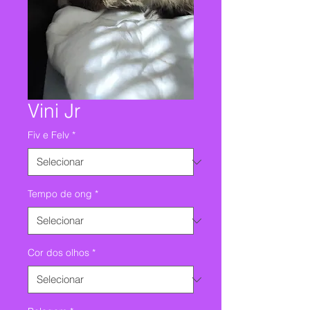
Vini Jr
Fiv e Felv
*
Tempo de ong
*
Cor dos olhos
*