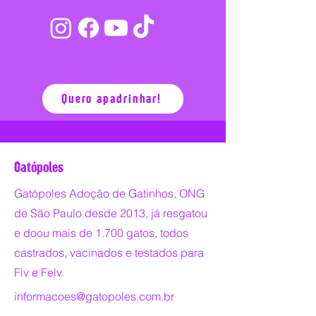
Luciana B. Mascarenhas
Mayara Jéssika Ferreira da Silva
Maria Cristina Carraro Braga
Quero apadrinhar!
Gatópoles
Gatópoles Adoção de Gatinhos, ONG
de São Paulo desde 2013, já resgatou
e doou mais de 1.700 gatos, todos
castrados, vacinados e testados para
Fiv e Felv.
informacoes@gatopoles.com.br