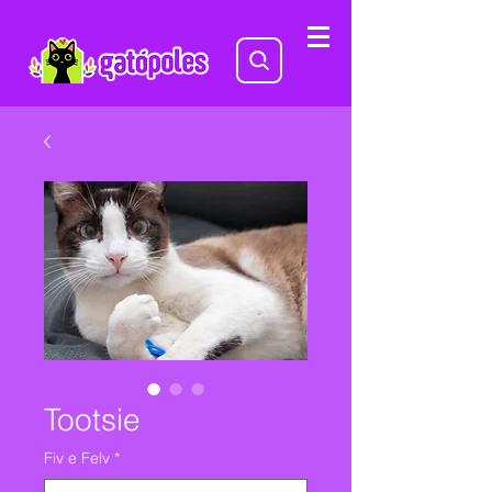
Tootsie
Fiv e Felv
*