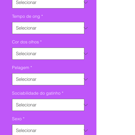
Tempo de ong
*
Cor dos olhos
*
Pelagem
*
Sociabilidade do gatinho
*
Sexo
*