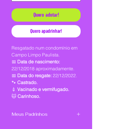
Quero adotar!
Quero apadrinhar!
Resgatado num condomínio em
Campo Limpo Paulista.
📅
Data de nascimento:
22/12/2018 aproximadamente.
📅
Data do resgate:
22/12/2022.
🐾
Castrado.
💉
Vacinado e vermifugado.
🐱
Carinhoso.
Meus Padrinhos
Cláudia Aguiar