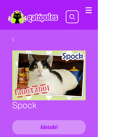
Spock
Adotado!