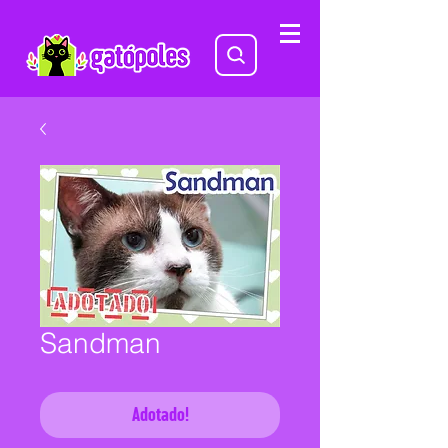
Sandman
Adotado!