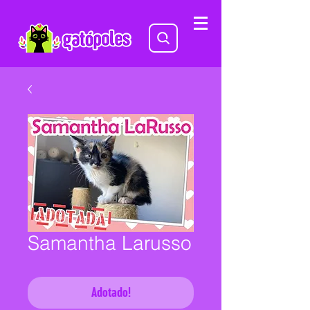
Samantha Larusso
Adotado!