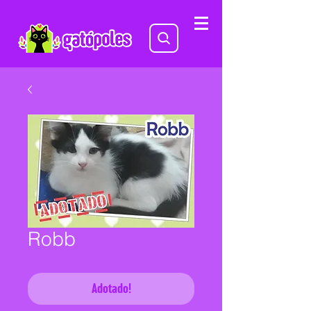
Robb
Adotado!