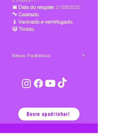
📅 Data do resgate:
21/08/2020.
🐾 Castrado.
💉 Vacinado e vermifugado.
🐱 Tímido.
Meus Padrinhos
Lauzenir Guedes Fragoso
Felipe Michelon Martins
Paloma Aparecida da Silva
Bianca de C. Polegatti
Murilo Santos Silva
Quero apadrinhar!