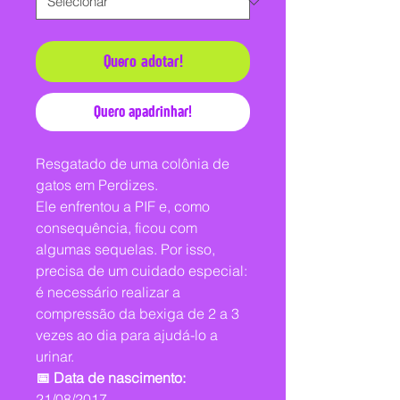
Quero adotar!
Quero apadrinhar!
Resgatado de uma colônia de
gatos em Perdizes.
Ele enfrentou a PIF e, como
consequência, ficou com
algumas sequelas. Por isso,
precisa de um cuidado especial:
é necessário realizar a
compressão da bexiga de 2 a 3
vezes ao dia para ajudá-lo a
urinar.
📅 Data de nascimento:
21/08/2017 .