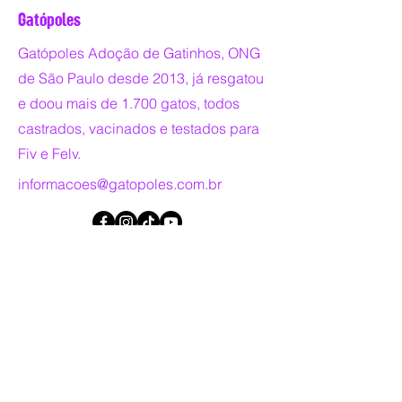
Gatópoles
Gatópoles Adoção de Gatinhos, ONG
de São Paulo desde 2013, já resgatou
e doou mais de 1.700 gatos, todos
castrados, vacinados e testados para
Fiv e Felv.
informacoes@gatopoles.com.br
Copyright © 2025 - GATÓPOLES - TODOS
OS DIREITOS RESERVADOS.
Entre em contato:
Nome