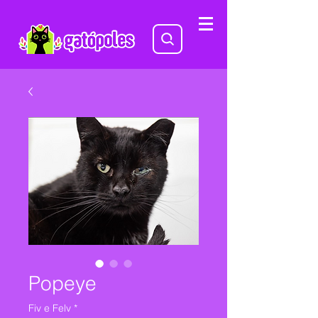
Popeye
Fiv e Felv
*