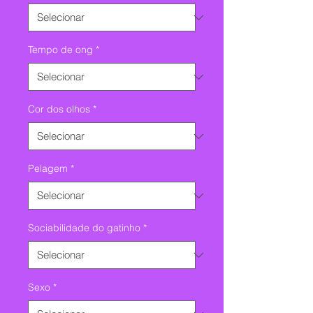
Tempo de ong
*
Cor dos olhos
*
Pelagem
*
Sociabilidade do gatinho
*
Sexo
*