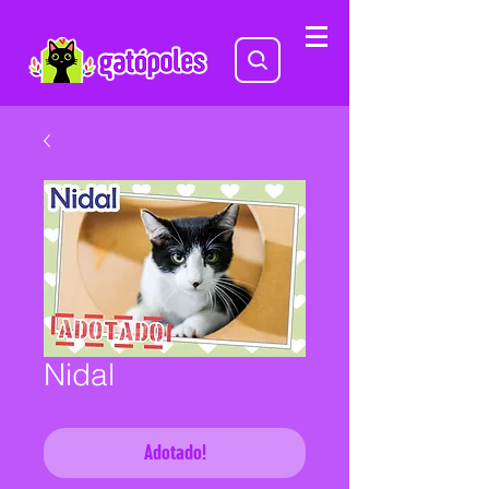
Nidal
Adotado!