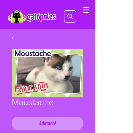
Moustache
Adotado!