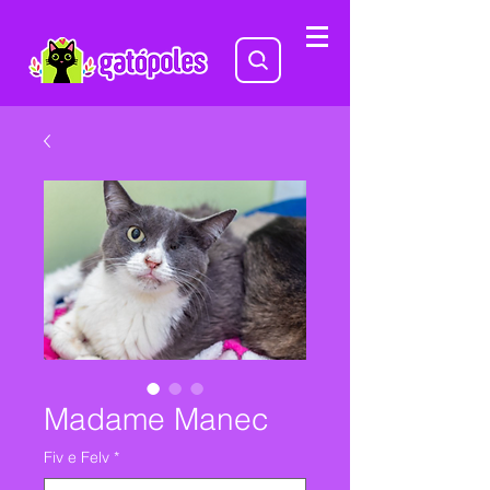
Madame Manec
Fiv e Felv
*