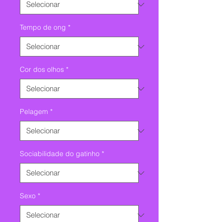
Tempo de ong
*
Cor dos olhos
*
Pelagem
*
Sociabilidade do gatinho
*
Sexo
*