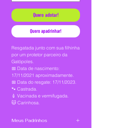
Quero adotar!
Quero apadrinhar!
Resgatada junto com sua filhinha
por um protetor parceiro da
Gatópoles.
📅 Data de nascimento:
17/11/2021 aproximadamente.
📅 Data do resgate: 17/11/2023.
🐾 Castrada.
💉 Vacinada e vermifugada.
🐱 Carinhosa.
Meus Padrinhos