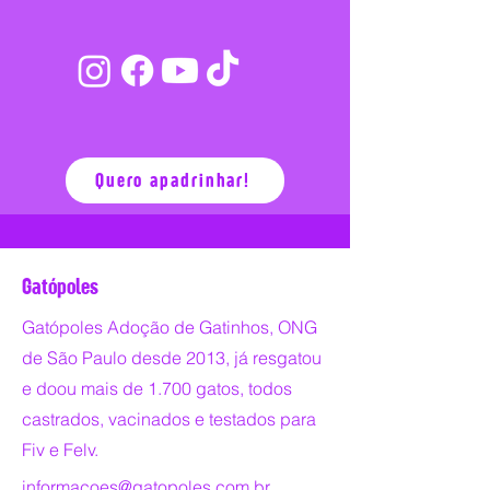
Beatrice Muro Basso
Keila de Andrade Foentes
Cristiane Kawahara
Carla Rocha
Quero apadrinhar!
Gatópoles
Gatópoles Adoção de Gatinhos, ONG
de São Paulo desde 2013, já resgatou
e doou mais de 1.700 gatos, todos
castrados, vacinados e testados para
Fiv e Felv.
informacoes@gatopoles.com.br