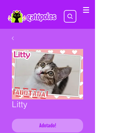
Litty
Adotado!