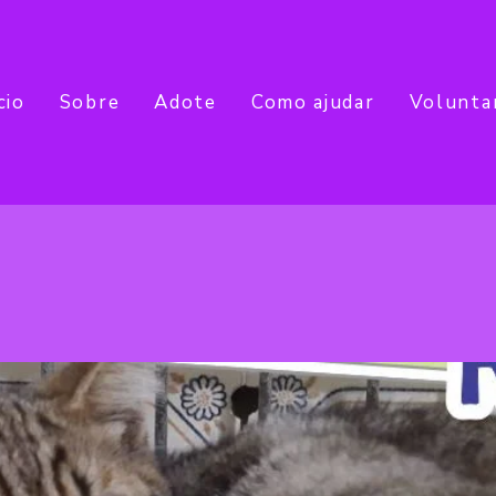
cio
Sobre
Adote
Como ajudar
Volunta