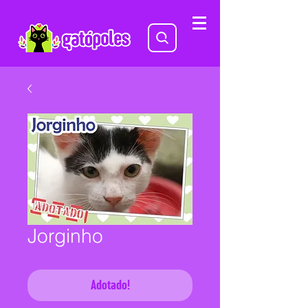
Jorginho
Adotado!