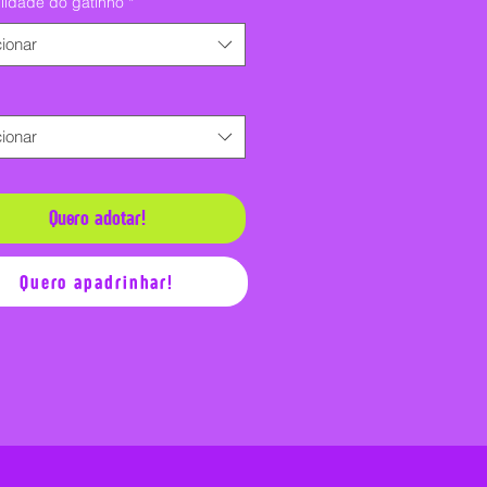
lidade do gatinho
*
ionar
ionar
Quero adotar!
Quero apadrinhar!
Quero apadrinhar!