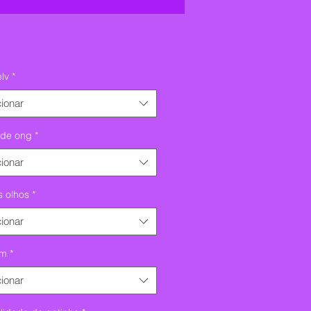
elv
*
ionar
de ong
*
ionar
s olhos
*
ionar
em
*
ionar