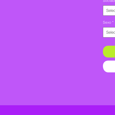
Sociabi
Selec
Sexo
*
Selec