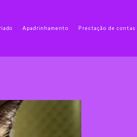
riado
Apadrinhamento
Prestação de contas