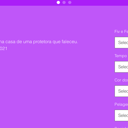
Fiv e F
na casa de uma protetora que faleceu.
Selec
2021
Tempo 
Selec
Cor do
Selec
Pelag
Selec