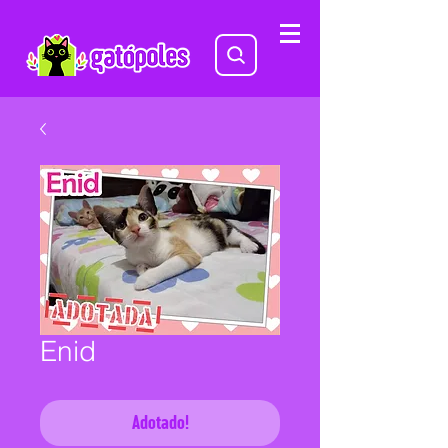
Enid
Adotado!