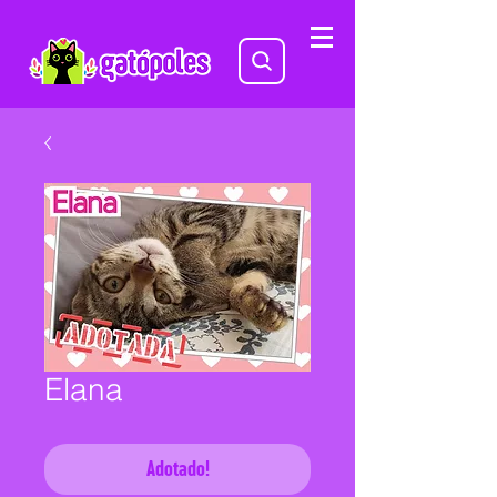
Elana
Adotado!