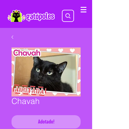
Chavah
Adotado!