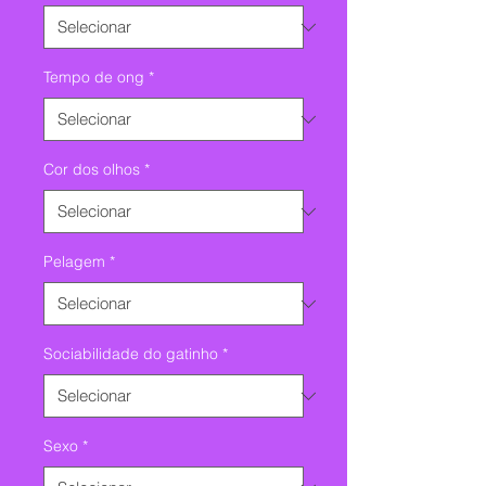
Tempo de ong
*
Cor dos olhos
*
Pelagem
*
Sociabilidade do gatinho
*
Sexo
*