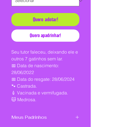
Quero adotar!
Quero apadrinhar!
Seu tutor faleceu, deixando ele e
outros 7 gatinhos sem lar.
📅 Data de nascimento:
28/06/2022
📅 Data do resgate: 28/06/2024
🐾 Castrada.
💉 Vacinada e vermifugada.
🐱 Medrosa.
Meus Padrinhos