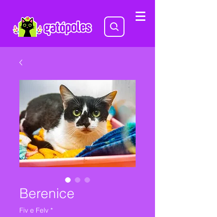
Berenice
Fiv e Felv
*