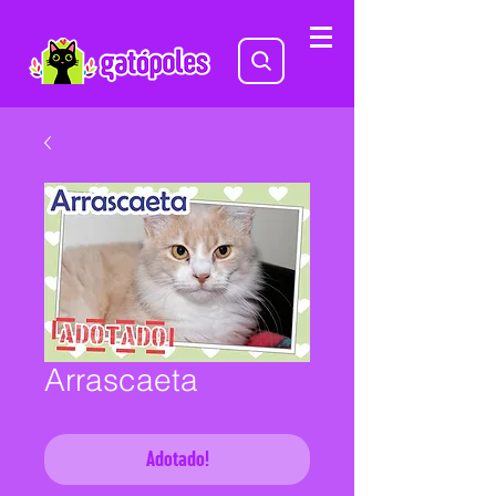
Arrascaeta
Adotado!