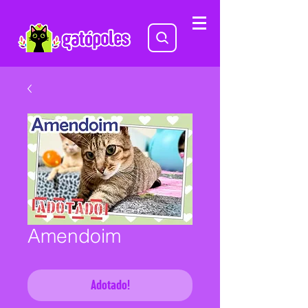
Amendoim
Adotado!