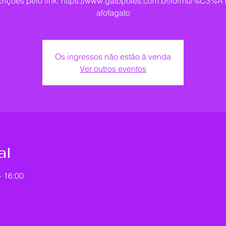
crições pelo link: https://www.gatopoles.com.br/formul%C3%A1
afofagato
Os ingressos não estão à venda
Ver outros eventos
al
– 16:00