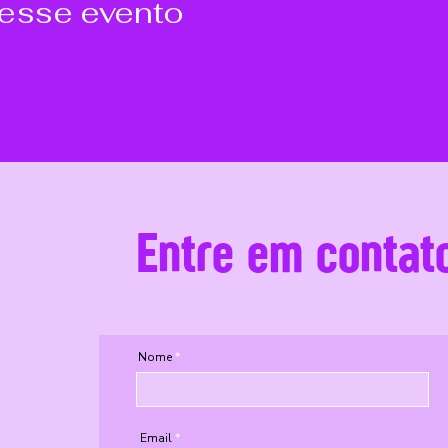
 esse evento
Entre em contat
Nome
Email