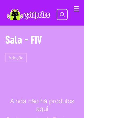
Sala - FIV
Adoção
Ainda não há produtos
aqui