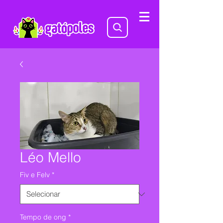
Léo Mello
Fiv e Felv
*
Tempo de ong
*