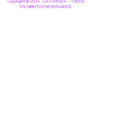
Copyright © 2025 - GATÓPOLES - TODOS
OS DIREITOS RESERVADOS.
Entre em contato:
Nome
Sobrenome
Email
Telefone