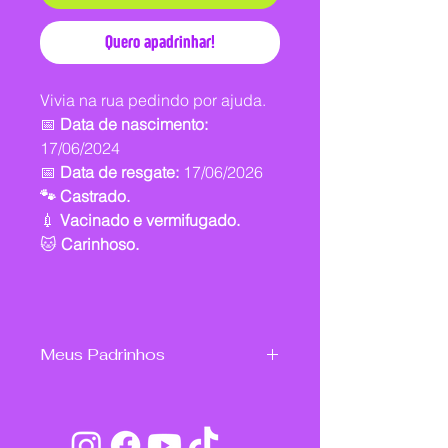
Quero apadrinhar!
Vivia na rua pedindo por ajuda.
📅
Data de nascimento:
17/06/2024
📅
Data de resgate:
17/06/2026
🐾 Castrado.
💉
Vacinado e vermifugado.
🐱
Carinhoso.
Meus Padrinhos
Juliana Silveira