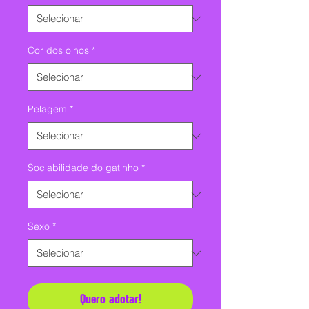
Cor dos olhos
*
Pelagem
*
Sociabilidade do gatinho
*
Sexo
*
Quero adotar!